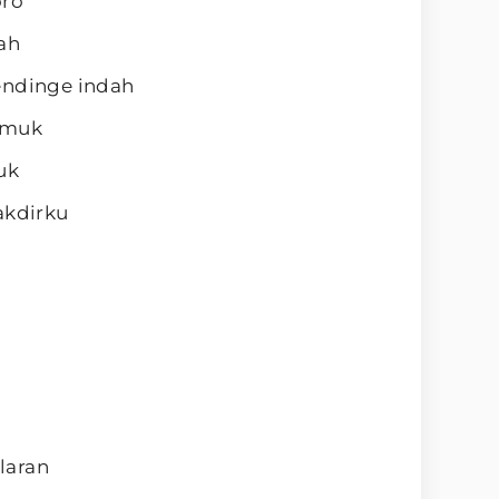
oro
ah
endinge indah
amuk
uk
akdirku
a
laran