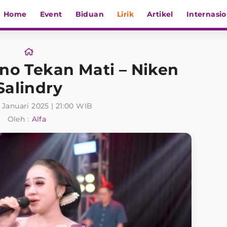
Home
Event
Biduan
Lirik
Artikel
Internasio
sno Tekan Mati – Niken
Salindry
1 Januari 2025 | 21:00 WIB
Oleh :
Alfa