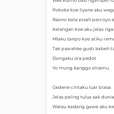
Wes kulino bab ngampet l
Pokoke koe liyane aku weg
Raono kata pisah percoyo 
Kelangan koe aku jelas ng
Mlaku tanpo koe atiku rem
Tak pasrahke gusti kabeh t
Dongaku ora pedot
Yo mung kanggo sliramu
Gedene cintaku luar biasa
Jelas paling tulus sak duni
Walau kadang gawe aku ke