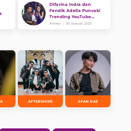
Difarina Indra dan
Fendik Adella Puncaki
a
Trending YouTube
dengan 'Tresno Tekan
Artikel
30 Januari 2025
Mati'
DA
AFTERSHINE
AFAN DA5