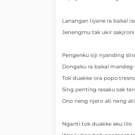
Lanangan liyane ra bakal i
Jenengmu tak ukir sakjroni
Pengenku siji nyanding sli
Dongaku ra bakal mandeg s
Tok duakke ora popo tresn
Sing penting rasaku sak te
Ono neng njero ati neng a
Nganti tok duakke aku lilo