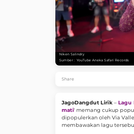
Niken Salindry
Sumber :
YouTube Aneka Safari Records
Share
JagoDangdut Lirik
–
Lagu
mati
' memang cukup popul
dipopulerkan oleh Via Valle
membawakan lagu tersebu