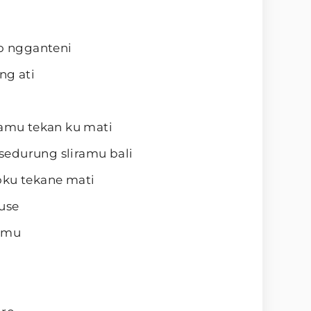
so ngganteni
ng ati
ramu tekan ku mati
edurung sliramu bali
oku tekane mati
ruse
timu