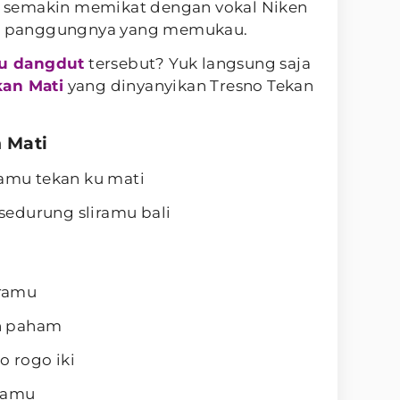
ni semakin memikat dengan vokal Niken
ksi panggungnya yang memukau.
agu dangdut
tersebut? Yuk langsung saja
kan Mati
yang dinyanyikan Tresno Tekan
n Mati
ramu tekan ku mati
edurung sliramu bali
iramu
h paham
o rogo iki
iramu