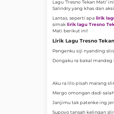
Lagu 'Tresno Tekan Mati' i
Salindry yang khas dan a
Lantas, seperti apa
lirik l
simak
lirik lagu Tresno Te
Mati berikut ini!
Lirik Lagu Tresno Teka
Pengenku siji nyanding sli
Dongaku ra bakal mandeg s
Aku ra lilo pisah marang sl
Mergo omongan dadi sala
Janjimu tak patenke ing jer
Supoyo tansah kelingan sl