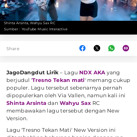
Shinta Arsinta, Wahyu Sax RC
Sumber :
YouTube Music Interactive
Share
JagoDangdut Lirik
– Lagu
NDX AKA
yang
berjudul '
Tresno Tekan mati
' memang cukup
populer. Lagu tersebut sebenarnya pernah
dipopulerkan oleh Via Vallen, namun kali ini
Shinta Arsinta
dan
Wahyu Sax
RC
membawakan lagu tersebut dengan New
Version.
Lagu 'Tresno Tekan Mati' New Version ini