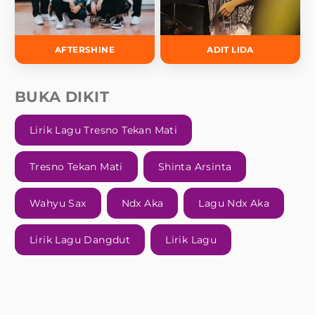
AFTERSHINE
ADIT LIDA
BUKA DIKIT
Lirik Lagu Tresno Tekan Mati
Tresno Tekan Mati
Shinta Arsinta
Wahyu Sax
Ndx Aka
Lagu Ndx Aka
Lirik Lagu Dangdut
Lirik Lagu