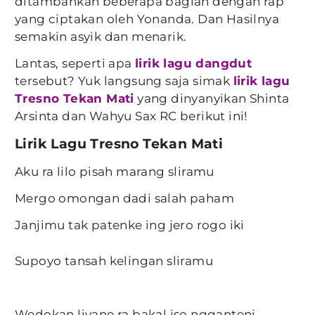
ditambahkan beberapa bagian dengan rap
yang ciptakan oleh Yonanda. Dan Hasilnya
semakin asyik dan menarik.
Lantas, seperti apa
lirik lagu dangdut
tersebut? Yuk langsung saja simak
lirik lagu
Tresno Tekan Mati
yang dinyanyikan Shinta
Arsinta dan Wahyu Sax RC berikut ini!
Lirik Lagu Tresno Tekan Mati
Aku ra lilo pisah marang sliramu
Mergo omongan dadi salah paham
Janjimu tak patenke ing jero rogo iki
Supoyo tansah kelingan sliramu
Wedokan liyane ra bakal iso ngganteni