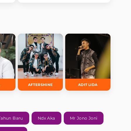
L
AFTERSHINE
ADIT LIDA
Tahun Baru
Ndx Aka
Mr Jono Joni