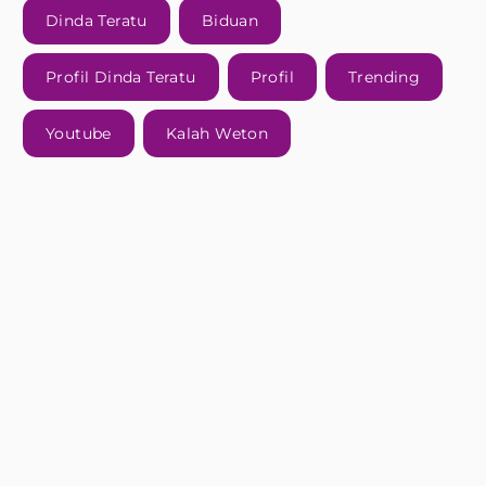
Dinda Teratu
Biduan
Profil Dinda Teratu
Profil
Trending
Youtube
Kalah Weton