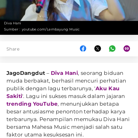
Diva Hani
Sumber :
youtube.com/Lembayung Music
Share
JagoDangdut
–
Diva Hani
, seorang biduan
muda berbakat, berhasil mencuri perhatian
publik dengan lagu terbarunya, '
Aku Kau
Sakiti
'. Lagu ini sukses masuk dalam jajaran
trending
YouTube
, menunjukkan betapa
besar antusiasme penonton terhadap karya
terbarunya. Penampilan memukau Diva Hani
bersama Mahesa Music menjadi salah satu
faktor utama kesuksesan ini.