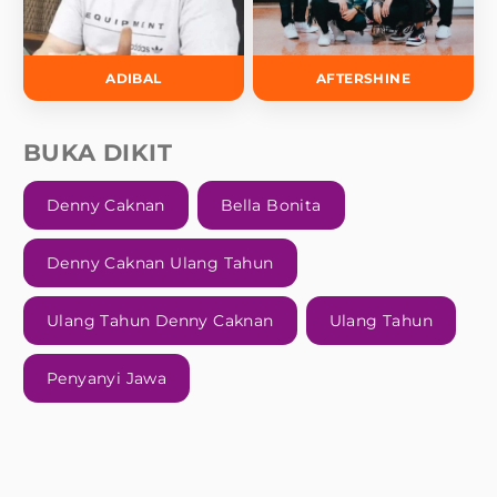
ADIBAL
AFTERSHINE
BUKA DIKIT
Denny Caknan
Bella Bonita
Denny Caknan Ulang Tahun
Ulang Tahun Denny Caknan
Ulang Tahun
Penyanyi Jawa