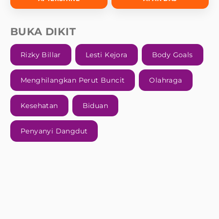
BUKA DIKIT
Rizky Billar
Lesti Kejora
Body Goals
Menghilangkan Perut Buncit
Olahraga
Kesehatan
Biduan
Penyanyi Dangdut