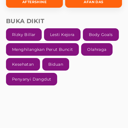
AFTERSHINE
AFAN DA5
BUKA DIKIT
Rizky Billar
Lesti Kejora
Body Goals
Menghilangkan Perut Buncit
Olahraga
Kesehatan
Biduan
Penyanyi Dangdut