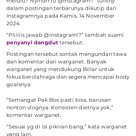
melulu? Nyindir lu @instagram?” tulisny
dalam postingan terbarunya dikutip dari
Instagramnya pada Kamis, 14 November
2024.
“Pliiiiis jawab @instagram!?” tambah suami
penyanyi dangdut
tersebut.
Postingan tersebut sontak mengundan tawa
dan komentar dari warganet. Banyak
warganet yang mendukung Billar untuk
fokus berolahraga dan segera mencapai body
goalsnya.
“Semangat Pak Bos pasti bisa, barusan
nonton vlognya. Konsisten dietnya yok,”
komentar warganet.
“Sesuai yg di isi pikiran bang,” kata warganet
yang lain.