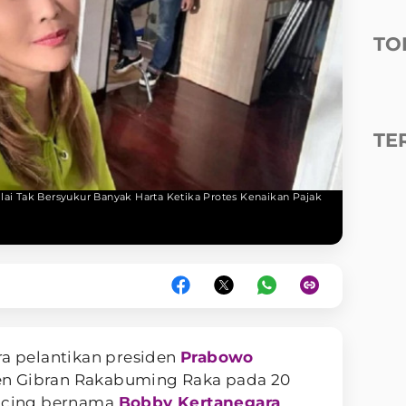
TO
TE
ilai Tak Bersyukur Banyak Harta Ketika Protes Kenaikan Pajak
a pelantikan presiden
Prabowo
en Gibran Rakabuming Raka pada 20
kucing bernama
Bobby Kertanegara