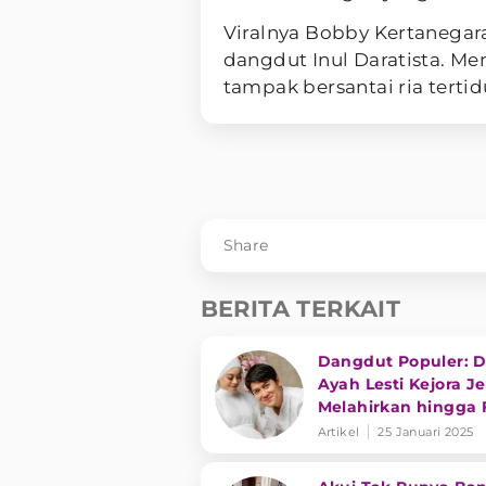
Viralnya Bobby Kertanegara
dangdut Inul Daratista. M
tampak bersantai ria tertid
Share
BERITA TERKAIT
Dangdut Populer: 
Ayah Lesti Kejora J
Melahirkan hingga 
Menarik Wika Salim
Artikel
25 Januari 2025