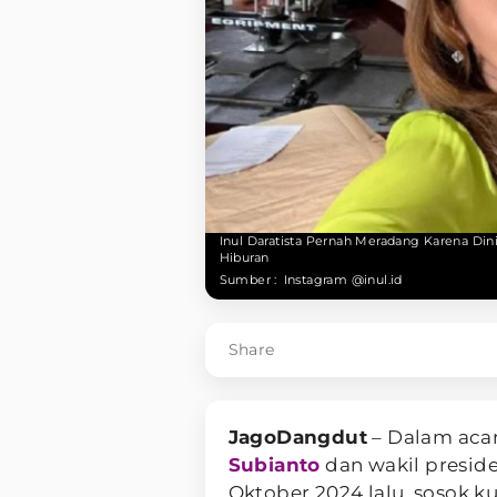
Inul Daratista Pernah Meradang Karena Din
Hiburan
Sumber :
Instagram @inul.id
Share
JagoDangdut
– Dalam acar
Subianto
dan wakil presid
Oktober 2024 lalu, sosok 