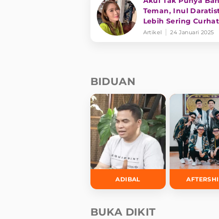
Akui Tak Punya Ba
Teman, Inul Daratis
Lebih Sering Curhat
Tuhan
Artikel
24 Januari 2025
BIDUAN
ADIBAL
AFTERSH
BUKA DIKIT