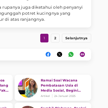
 rupanya juga diketahui oleh penyanyi
engunggah potret kucingnya yang
ur di atas ranjangnya.
1
2
Selanjutnya
Doa
Ramai Soal Wacana
elang
Pembatasan Usia di
Fakta
Media Sosial, Begini
Reaksi Inul Daratista
Artikel
24 Januari 2025