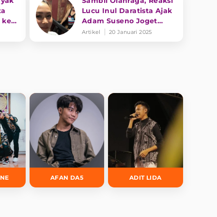
nyak
Sambil Olahraga, Reaksi
ta
Lucu Inul Daratista Ajak
 ke
Adam Suseno Joget
Dangdut Koplo Jadi
Artikel
20 Januari 2025
Sorotan
INE
AFAN DA5
ADIT LIDA