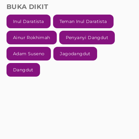
BUKA DIKIT
Inul Daratista
Teman Inul Daratista
Ainur Rokhimah
Penyanyi Dangdut
Adam Suseno
Jagodangdut
Dangdut