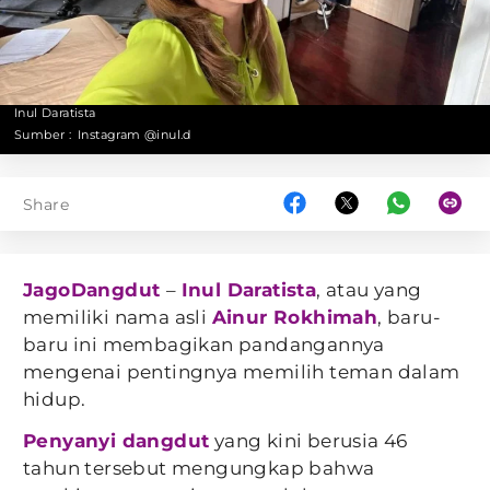
Inul Daratista
Sumber :
Instagram @inul.d
Share
JagoDangdut
–
Inul Daratista
, atau yang
memiliki nama asli
Ainur Rokhimah
, baru-
baru ini membagikan pandangannya
mengenai pentingnya memilih teman dalam
hidup.
Penyanyi dangdut
yang kini berusia 46
tahun tersebut mengungkap bahwa