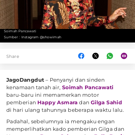
Soimah Pancawati
Sumber :
Instagram @showimah
Share
JagoDangdut
– Penyanyi dan sinden
kenamaan tanah air,
Soimah Pancawati
baru-baru ini memamerkan motor
pemberian
Happy Asmara
dan
Gilga Sahid
di hari ulang tahunnya beberapa waktu lalu.
Padahal, sebelumnya ia mengaku engan
memperlihatkan kado pemberian Gilga dan