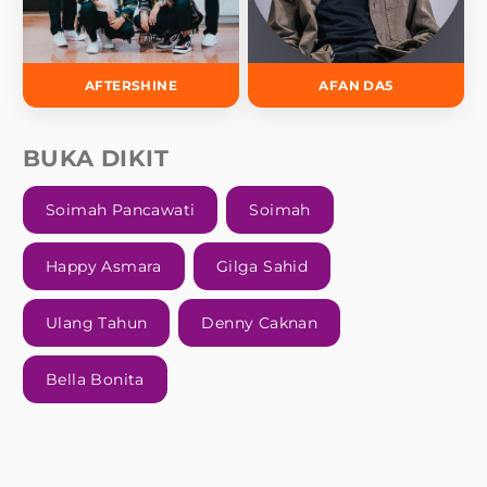
AFTERSHINE
AFAN DA5
BUKA DIKIT
Soimah Pancawati
Soimah
Happy Asmara
Gilga Sahid
Ulang Tahun
Denny Caknan
Bella Bonita