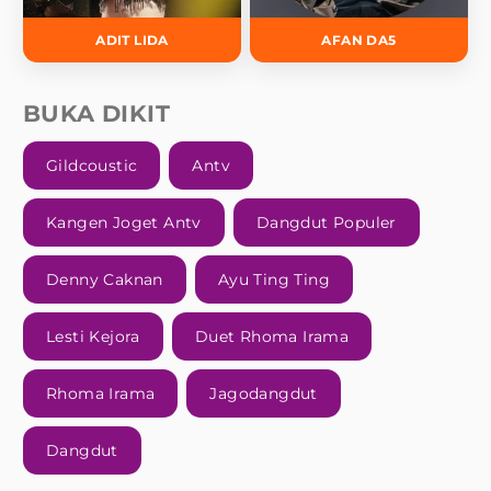
ADIT LIDA
AFAN DA5
BUKA DIKIT
Gildcoustic
Antv
Kangen Joget Antv
Dangdut Populer
Denny Caknan
Ayu Ting Ting
Lesti Kejora
Duet Rhoma Irama
Rhoma Irama
Jagodangdut
Dangdut