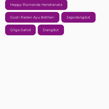
Heppy Rismanda Hendranata
Gusti Raden Ayu Bethari
Jagodangdut
Gilga Sahid
Dangdut