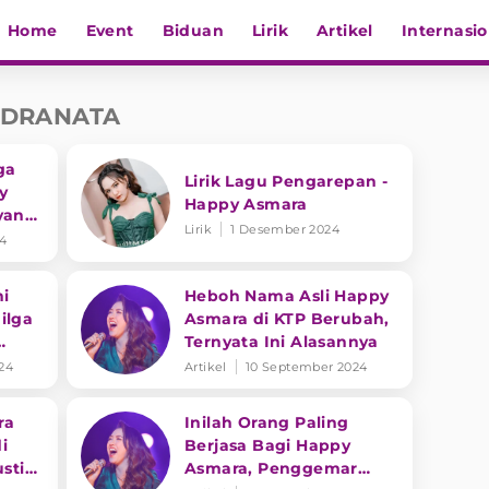
Home
Event
Biduan
Lirik
Artikel
Internasio
NDRANATA
ga
Lirik Lagu Pengarepan -
y
Happy Asmara
yang
Lirik
1 Desember 2024
amu
24
ni
Heboh Nama Asli Happy
ilga
Asmara di KTP Berubah,
Ternyata Ini Alasannya
24
Artikel
10 September 2024
ra
Inilah Orang Paling
i
Berjasa Bagi Happy
sti
Asmara, Penggemar