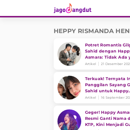
HEPPY RISMANDA HE
Potret Romantis Gil
Sahid dengan Happ
Asmara: Tidak Ada 
Lebih Indah dari K
Artikel
21 Desember 20
Terkuak! Ternyata I
Panggilan Sayang G
Sahid untuk Happy
Asmara
Artikel
16 September 20
Geger! Happy Asma
Resmi Ganti Nama d
KTP, Kini Menjadi Gu