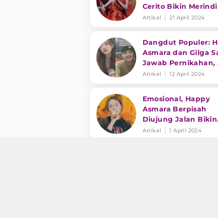
Cerito Bikin Merind
Artikel
21 April 2024
Dangdut Populer: 
Asmara dan Gilga S
Jawab Pernikahan,
Ting Ting Singgung
Artikel
12 April 2024
Toleransi
Emosional, Happy
Asmara Berpisah
Diujung Jalan Bikin
Nyesek
Artikel
1 April 2024
Happy Asmara Kasi
Kode Keras: Kita Ti
Terusik Malah Maki
Merasa Asik
Artikel
19 Maret 2024
Gilga Sahid Bagika