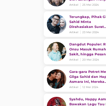
Pedangdut Hingga 
Artikel
25 Mei 2024
Haru
Terungkap, Pihak G
Sahid Minta
Dirahasiakan Surat
Nikah dengan Happ
Artikel
23 Mei 2024
Asmara Tapi Bocor 
Dangdut Populer: 
Onsu Masuk Rumah
Sakit, hingga Pesan
Haru Happy Asmara
Artikel
20 Mei 2024
Gara-gara Potret Me
Gilga Sahid dan Ha
Asmara Ini, Mereka
Dicurigai Sudah Ni
Artikel
12 Mei 2024
Syahdu, Happy Asm
Bawakan Lagu Tau 