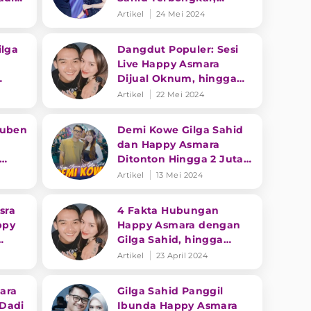
Kisah
Begini Pengakuan Pihak
Artikel
24 Mei 2024
Desa
ilga
Dangdut Populer: Sesi
Live Happy Asmara
Dijual Oknum, hingga
y
Dangdut di Panggung
Artikel
22 Mei 2024
Juga
Internasional
Ruben
Demi Kowe Gilga Sahid
dan Happy Asmara
Ditonton Hingga 2 Juta
Kali Dalam Waktu
Artikel
13 Mei 2024
Singkat
sra
4 Fakta Hubungan
ppy
Happy Asmara dengan
Gilga Sahid, hingga
kah
Ngaku Sudah Nikah
Artikel
23 April 2024
ara
Gilga Sahid Panggil
Dadi
Ibunda Happy Asmara