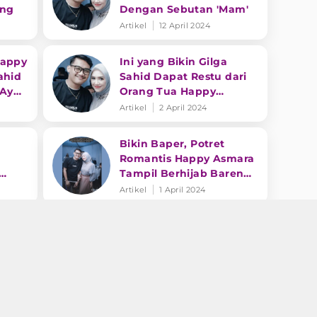
ing
Dengan Sebutan 'Mam'
Artikel
12 April 2024
Happy
Ini yang Bikin Gilga
ahid
Sahid Dapat Restu dari
 Ayu
Orang Tua Happy
Asmara
Artikel
2 April 2024
Bikin Baper, Potret
Romantis Happy Asmara
Tampil Berhijab Bareng
Gilga Sahid
Artikel
1 April 2024
h
Dangdut Populer:
dak
Lembaran Baru Kisah
n
Cinta Happy Asmara dan
Gilga Sahid, Menikah
Artikel
18 Maret 2024
Tahun Ini?
n
Momen Happy Asmara