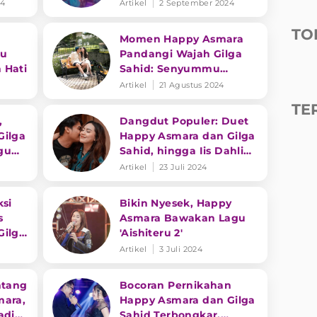
Patut Bangga
24
Artikel
2 September 2024
TO
Momen Happy Asmara
du
Pandangi Wajah Gilga
 Hati
Sahid: Senyummu
Menutupi Semuanya
Artikel
21 Agustus 2024
TE
,
Dangdut Populer: Duet
Gilga
Happy Asmara dan Gilga
gu
Sahid, hingga Iis Dahlia
Baper
Berduka
Artikel
23 Juli 2024
ksi
Bikin Nyesek, Happy
s
Asmara Bawakan Lagu
Gilga
'Aishiteru 2'
Artikel
3 Juli 2024
ntang
Bocoran Pernikahan
mara,
Happy Asmara dan Gilga
adi
Sahid Terbongkar,