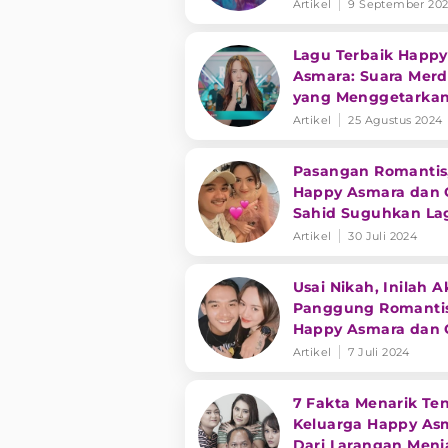
Raden Ayu Bethari
Artikel
9 September 20
Lagu Terbaik Happy
Asmara: Suara Mer
yang Menggetarkan
Artikel
25 Agustus 2024
Pasangan Romantis
Happy Asmara dan 
Sahid Suguhkan La
'Ingin Temu' Bikin 
Artikel
30 Juli 2024
Usai Nikah, Inilah A
Panggung Romanti
Happy Asmara dan 
Sahid: Apik
Artikel
7 Juli 2024
7 Fakta Menarik Te
Keluarga Happy As
Dari Larangan Menj