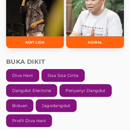
ADIT LIDA
ADIBAL
BUKA DIKIT
Diva Hani
Sisa Sisa Cinta
Dangdut Electone
Penyanyi Dangdut
Biduan
Jagodangdut
Profil Diva Hani