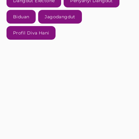
Dangdut Electone
Penyanyi Dangdut
Biduan
Jagodangdut
Profil Diva Hani