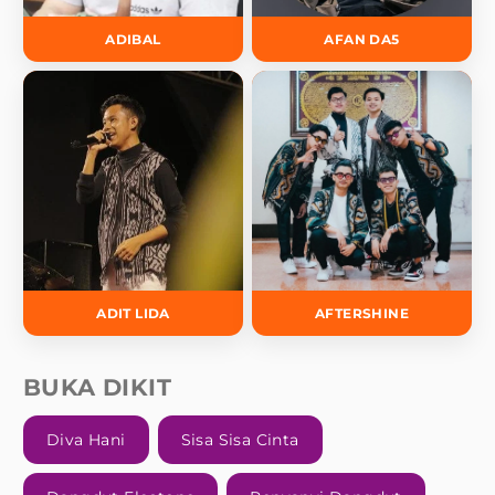
ADIBAL
AFAN DA5
ADIT LIDA
AFTERSHINE
BUKA DIKIT
Diva Hani
Sisa Sisa Cinta