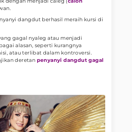
ik dengan menjadi caleg (
calon
wan.
yanyi dangdut berhasil meraih kursi di
ang gagal nyaleg atau menjadi
agai alasan, seperti kurangnya
i, atau terlibat dalam kontroversi.
jikan deretan
penyanyi dangdut gagal