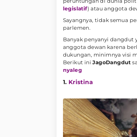
peruntungan di dunia polit
legislatif
) atau anggota de
Sayangnya, tidak semua pen
parlemen.
Banyak penyanyi dangdut y
anggota dewan karena berb
dukungan, minimnya visi mis
Berikut ini
JagoDangdut
sa
nyaleg
1.
Kristina