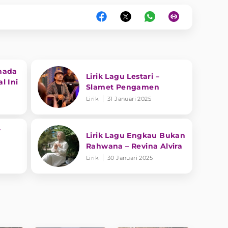
nada
Lirik Lagu Lestari –
l Ini
Slamet Pengamen
Lirik
31 Januari 2025
r
Lirik Lagu Engkau Bukan
Rahwana – Revina Alvira
Lirik
30 Januari 2025