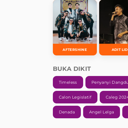
AFTERSHINE
ADIT LI
BUKA DIKIT
Timeless
Penyanyi Dangd
Calon Legislatif
Caleg 202
Denada
Angel Lelga