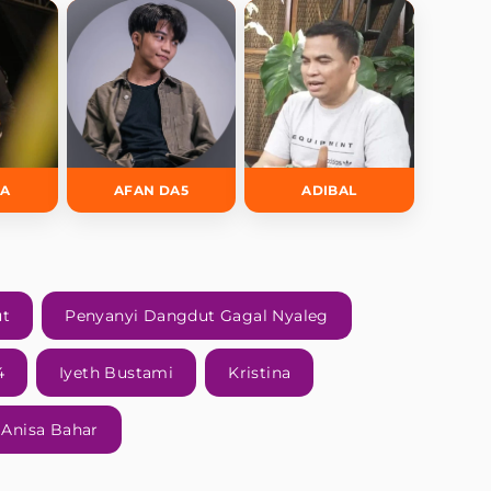
DA
AFAN DA5
ADIBAL
ut
Penyanyi Dangdut Gagal Nyaleg
4
Iyeth Bustami
Kristina
Anisa Bahar