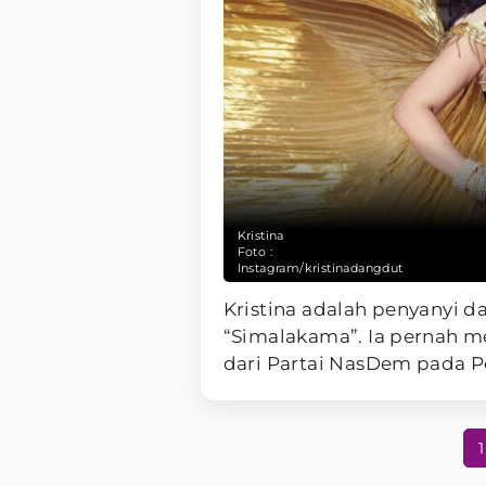
Kristina
Foto :
Instagram/kristinadangdut
Kristina adalah penyanyi 
“Simalakama”. Ia pernah m
dari Partai NasDem pada P
1