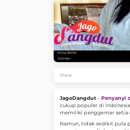
Anisa Bahar
Sumber :
Share
JagoDangdut
–
Penyanyi 
cukup populer di Indonesi
memiliki penggemar setia d
Namun, tidak sedikit pula