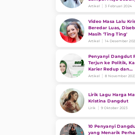
Kali
Artikel
3 Februari 2024
Video Masa Lalu Kri
Beredar Luas, Dise
Masih 'Ting Ting'
Artikel
14 Desember 20
Penyanyi Dangdut P
Terjun ke Politik, K
Karier Redup dan
Banyak Saingan?
Artikel
8 November 202
Lirik Lagu Harga Mat
Kristina Dangdut
Lirik
9 Oktober 2023
10 Penyanyi Dangd
yang Menarik Perha