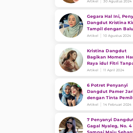
Dengarkan!
Artikel
30 Agustus 2024
Gegara Hal Ini, Pen
Dangdut Kristina Ki
Tampil dengan Bal
Hijab
Artikel
10 Agustus 2024
Kristina Dangdut
Bagikan Momen Har
Raya idul Fitri Tanp
Sang Ibu
Artikel
11 April 2024
6 Potret Penyanyi
Dangdut Pamer Jar
dengan Tinta Pemil
2024, Happy Asmar
Artikel
14 Februari 2024
hingga Nella Khari
7 Penyanyi Dangdu
Gagal Nyaleg, No. 4
Sampai Maju Seban