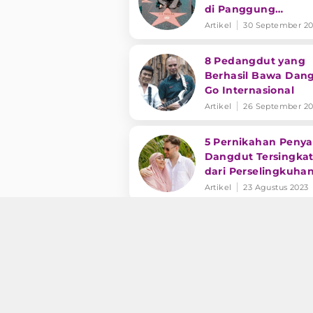
di Panggung
Internasional
Artikel
30 September 20
8 Pedangdut yang
Berhasil Bawa Dan
Go Internasional
Artikel
26 September 20
5 Pernikahan Penya
Dangdut Tersingkat
dari Perselingkuha
hingga KDRT
Artikel
23 Agustus 2023
Lirik Lagu Sakau -
Kristina
Artikel
31 Juli 2023
Tidak Hanya di