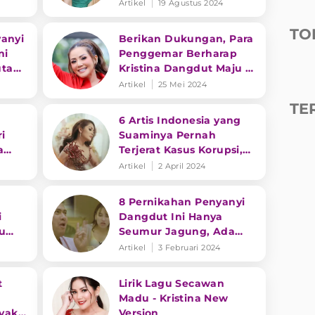
Muda
Artikel
19 Agustus 2024
TO
yanyi
Berikan Dukungan, Para
ni
Penggemar Berharap
utan
Kristina Dangdut Maju di
Pilkada 2024 Pemalang
Artikel
25 Mei 2024
TE
6 Artis Indonesia yang
i
Suaminya Pernah
a
Terjerat Kasus Korupsi,
Paling Banyak Penyanyi
Artikel
2 April 2024
Dangdut
8 Pernikahan Penyanyi
i
Dangdut Ini Hanya
u
Seumur Jagung, Ada
a
yang Sampai 20 Hari
Artikel
3 Februari 2024
sma
t
Lirik Lagu Secawan
Madu - Kristina New
yak 3
Version