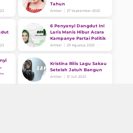
Tahun
23
Artikel
27 September 2023
6 Penyanyi Dangdut Ini
gdut
Laris Manis Hibur Acara
Kampanye Partai Politik
23
Artikel
29 Agustus 2023
nyi
Kristina Rilis Lagu Sakau
,
Setelah Jatuh Bangun
n
Artikel
31 Juli 2023
Innalillahi, Kabar Duka
Datang dari Kristina
Artikel
2 Juni 2023
10 Potret Cantik