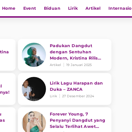
Home
Event
Biduan
Lirik
Artikel
Internasio
Padukan Dangdut
stina
dengan Sentuhan
Modern, Kristina Rilis
Single ‘Kau’
Artikel
19 Januari 2025
Lirik Lagu Harapan dan
l
Duka – ZANCA
lnya!
Lirik
27 Desember 2024
u
Forever Young, 7
as
Penyanyi Dangdut yang
Selalu Terlihat Awet