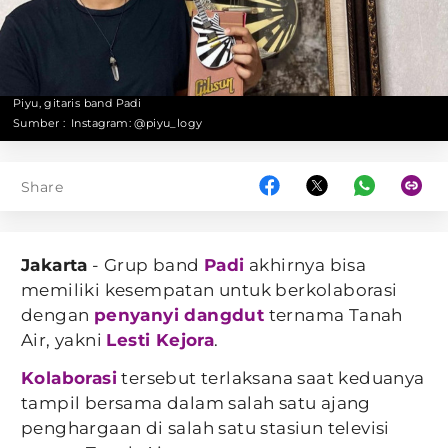
Piyu, gitaris band Padi
Sumber :
Instagram: @piyu_logy
Share
Jakarta
- Grup band
Padi
akhirnya bisa
memiliki kesempatan untuk berkolaborasi
dengan
penyanyi dangdut
ternama Tanah
Air, yakni
Lesti Kejora
.
Kolaborasi
tersebut terlaksana saat keduanya
tampil bersama dalam salah satu ajang
penghargaan di salah satu stasiun televisi