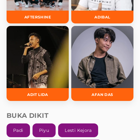
AFTERSHINE
ADIBAL
ADIT LIDA
AFAN DA5
BUKA DIKIT
Padi
Piyu
Lesti Kejora