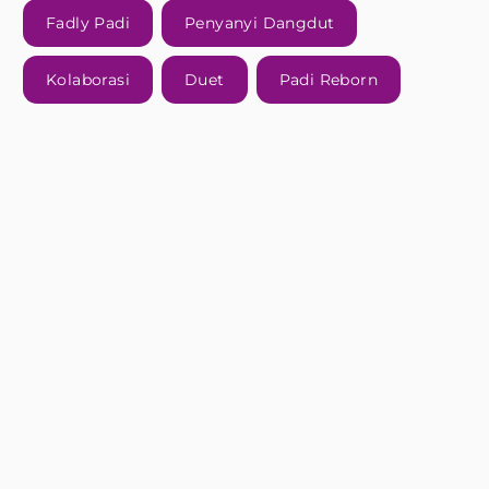
Fadly Padi
Penyanyi Dangdut
Kolaborasi
Duet
Padi Reborn