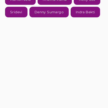
Sridevi
Denny Sumargo
Indra Bekti