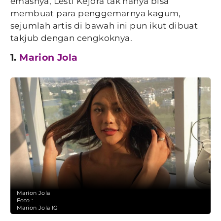
emasnya, Lesti Kejora tak hanya bisa
membuat para penggemarnya kagum,
sejumlah artis di bawah ini pun ikut dibuat
takjub dengan cengkoknya.
1.
Marion Jola
Marion Jola
Foto :
Marion Jola IG