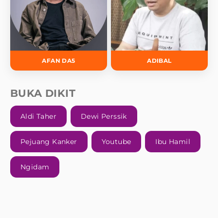
AFAN DA5
ADIBAL
BUKA DIKIT
Aldi Taher
Dewi Perssik
Pejuang Kanker
Youtube
Ibu Hamil
Ngidam