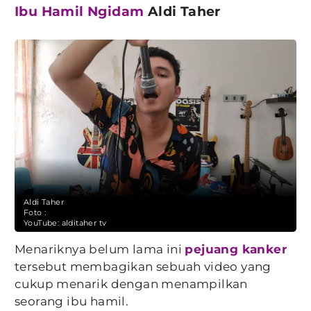
Ibu Hamil
Ngidam
Aldi Taher
Aldi Taher
Foto :
YouTube: alditaher tv
Menariknya belum lama ini
pejuang kanker
tersebut membagikan sebuah video yang
cukup menarik dengan menampilkan
seorang ibu hamil.