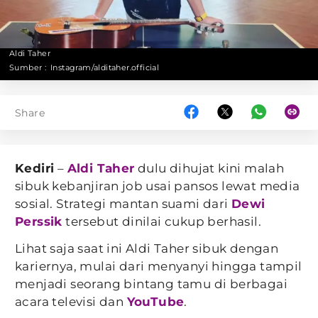
Aldi Taher
Sumber :
Instagram/alditaher.official
Share
Kediri
–
Aldi Taher
dulu dihujat kini malah
sibuk kebanjiran job usai pansos lewat media
sosial. Strategi mantan suami dari
Dewi
Perssik
tersebut dinilai cukup berhasil.
Lihat saja saat ini Aldi Taher sibuk dengan
kariernya, mulai dari menyanyi hingga tampil
menjadi seorang bintang tamu di berbagai
acara televisi dan
YouTube
.