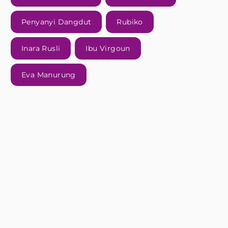
Penyanyi Dangdut
Rubiko
Inara Rusli
Ibu Virgoun
Eva Manurung