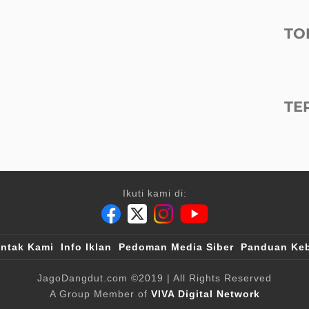
TO
TE
Ikuti kami di:
ntak Kami
Info Iklan
Pedoman Media Siber
Panduan Keb
JagoDangdut.com
©2019
| All Rights Reserved
A Group Member of
VIVA Digital Network