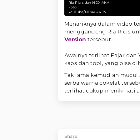
Ria Ricis dan NDX AKA
Foto :
YouTube/NDXAKA TV
Menariknya dalam video te
menggandeng Ria Ricis unt
Version
tersebut.
Awalnya terlihat Fajar da
kaos dan topi, yang bisa di
Tak lama kemudian mucul s
serba warna cokelat terseb
terlihat cukup menikmati 
Share