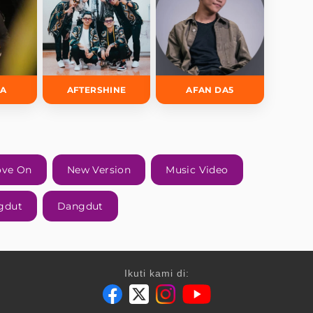
DA
AFTERSHINE
AFAN DA5
ve On
New Version
Music Video
gdut
Dangdut
Ikuti kami di: