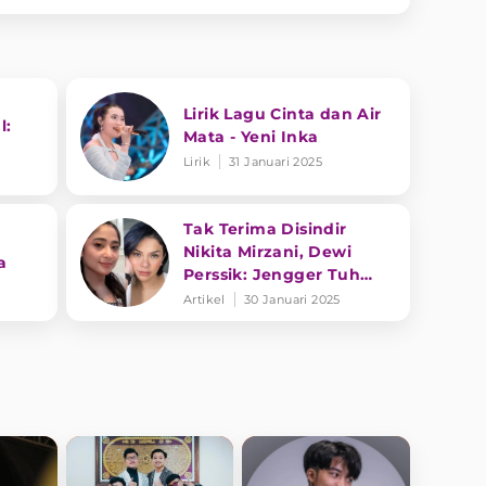
Lirik Lagu Cinta dan Air
l:
Mata - Yeni Inka
Lirik
31 Januari 2025
Tak Terima Disindir
Nikita Mirzani, Dewi
a
Perssik: Jengger Tuh
Tong Kosong Nyaring
Artikel
30 Januari 2025
Bunyinya