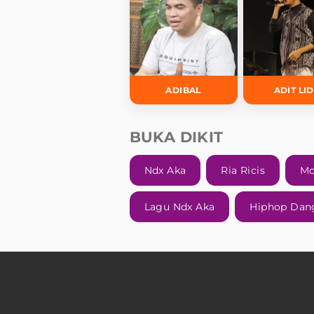
ADIBAL
ADIT LI
BUKA DIKIT
Ndx Aka
Ria Ricis
Mo
Lagu Ndx Aka
Hiphop Dan