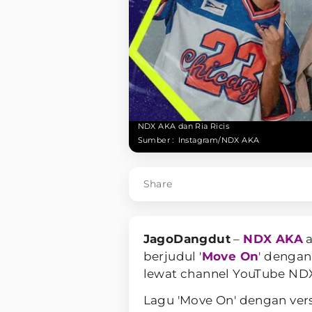
NDX AKA dan Ria Ricis
Sumber :
Instagram/NDX AKA
Share
JagoDangdut
–
NDX AKA
a
berjudul '
Move On
' dengan
lewat channel YouTube NDX
Lagu 'Move On' dengan ver