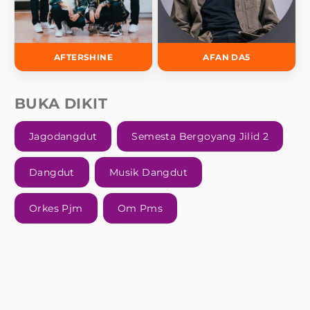
AFTERSHINE
AFAN DA5
BUKA DIKIT
Jagodangdut
Semesta Bergoyang Jilid 2
Dangdut
Musik Dangdut
Orkes Pjm
Om Pms