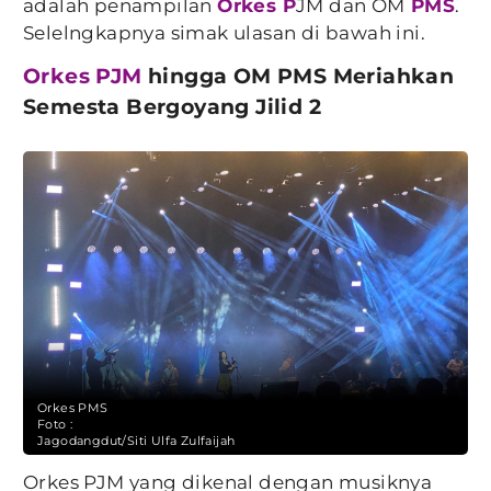
adalah penampilan
Orkes P
JM dan OM
PMS
.
Selelngkapnya simak ulasan di bawah ini.
Orkes PJM
hingga OM PMS Meriahkan
Semesta Bergoyang Jilid 2
Orkes PMS
Foto :
Jagodangdut/Siti Ulfa Zulfaijah
Orkes PJM yang dikenal dengan musiknya