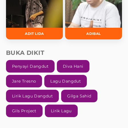
ADIT LIDA
ADIBAL
BUKA DIKIT
Penyayi Dangdut
Diva Hani
Jare Tresno
Lagu Dangdut
Lirik Lagu Dangdut
Gilga Sahid
Gils Project
Lirik Lagu