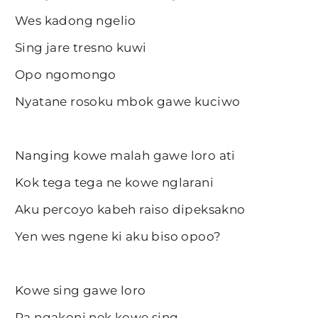
Wes kadong ngelio
Sing jare tresno kuwi
Opo ngomongo
Nyatane rosoku mbok gawe kuciwo
Nanging kowe malah gawe loro ati
Kok tega tega ne kowe nglarani
Aku percoyo kabeh raiso dipeksakno
Yen wes ngene ki aku biso opoo?
Kowe sing gawe loro
Ra ngakoni nek kowe sing