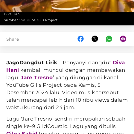
Diva Hani
Sumber :
YouTube Gil's Project
Share
JagoDangdut Lirik
– Penyanyi dangdut
Diva
Hani
kembali muncul dengan membawakan
lagu ‘
Jare Tresno
’ yang diunggah di kanal
YouTube Gil’s Project pada Kamis, 5
Desember 2024 lalu. Video musik tersebut
telah mencapai lebih dari 10 ribu views dalam
waktu kurang dari 24 jam.
Lagu 'Jare Tresno' sendiri merupakan sebuah
single ke-9 GildCoustic. Lagu yang ditulis
Gilga Sahid
tersebut mengusung genre pop