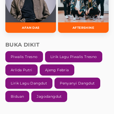
AFAN DA5
AFTERSHINE
BUKA DIKIT
Piwalis Tresno
Lirik Lagu Piwalis Tresno
Arlida Putri
Ajeng Febria
Lirik Lagu Dangdut
Penyanyi Dangdut
Biduan
Jagodangdut