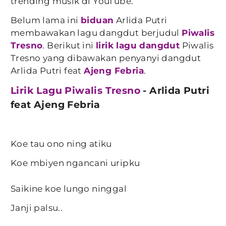
trending musik di YouTube.
Belum lama ini
biduan
Arlida Putri
membawakan lagu dangdut berjudul
Piwalis
Tresno
. Berikut ini
lirik lagu dangdut
Piwalis
Tresno yang dibawakan penyanyi dangdut
Arlida Putri feat
Ajeng Febria
.
Lirik Lagu Piwalis Tresno
- Arlida Putri
feat Ajeng Febria
Koe tau ono ning atiku
Koe mbiyen ngancani uripku
Saikine koe lungo ninggal
Janji palsu..