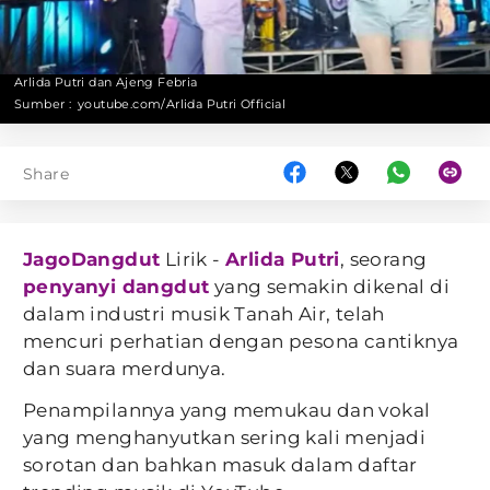
Arlida Putri dan Ajeng Febria
Sumber :
youtube.com/Arlida Putri Official
Share
JagoDangdut
Lirik -
Arlida Putri
, seorang
penyanyi dangdut
yang semakin dikenal di
dalam industri musik Tanah Air, telah
mencuri perhatian dengan pesona cantiknya
dan suara merdunya.
Penampilannya yang memukau dan vokal
yang menghanyutkan sering kali menjadi
sorotan dan bahkan masuk dalam daftar