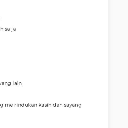
a
h sa ja
yang lain
ng me rindukan kasih dan sayang