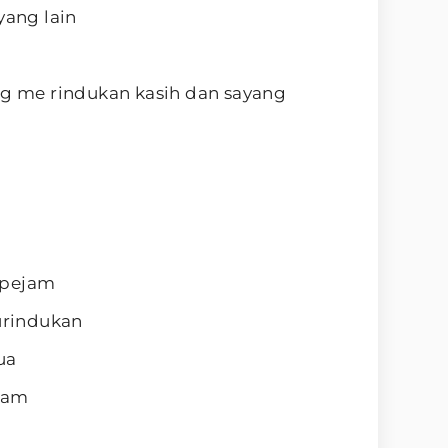
yang lain
ng me rindukan kasih dan sayang
rpejam
rindukan
ua
dam