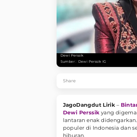
Dewi Perssik
Sumber :
Dewi Perssik IG
Share
JagoDangdut Lirik
–
Binta
Dewi Perssik
yang digemar
lantaran enak didengarkan. 
populer di Indonesia dan s
hiburan.