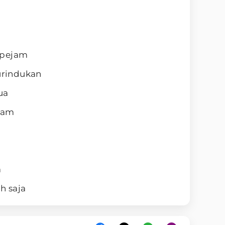
rpejam
rindukan
ua
dam
a
h saja