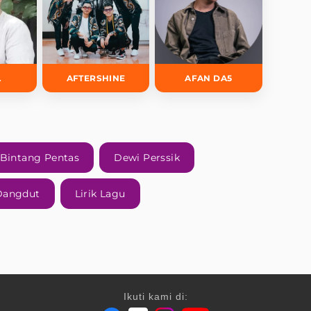
L
AFTERSHINE
AFAN DA5
Bintang Pentas
Dewi Perssik
 Dangdut
Lirik Lagu
Ikuti kami di: