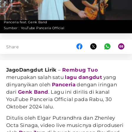
Panceria feat. Genk Band
Sumber :
YouTube Panceria Official
Share
JagoDangdut Lirik
–
Rembug Tuo
merupakan salah satu
lagu dangdut
yang
dinyanyikan oleh
Panceria
dengan iringan
dari
Genk Band
. Lagu ini dirilis di kanal
YouTube Panceria Official pada Rabu, 30
Oktober 2024 lalu.
Ditulis oleh Elgar Putrandhra dan Zhenley
Octa Sinaga, video live musicnya diproduseri