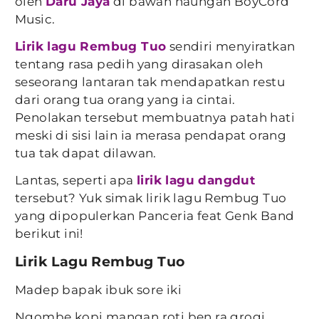
oleh
Daru Jaya
di bawah naungan BoyCord
Music.
Lirik lagu Rembug Tuo
sendiri menyiratkan
tentang rasa pedih yang dirasakan oleh
seseorang lantaran tak mendapatkan restu
dari orang tua orang yang ia cintai.
Penolakan tersebut membuatnya patah hati
meski di sisi lain ia merasa pendapat orang
tua tak dapat dilawan.
Lantas, seperti apa
lirik lagu dangdut
tersebut? Yuk simak lirik lagu Rembug Tuo
yang dipopulerkan Panceria feat Genk Band
berikut ini!
Lirik Lagu Rembug Tuo
Madep bapak ibuk sore iki
Ngombe kopi mangan roti ben ra grogi