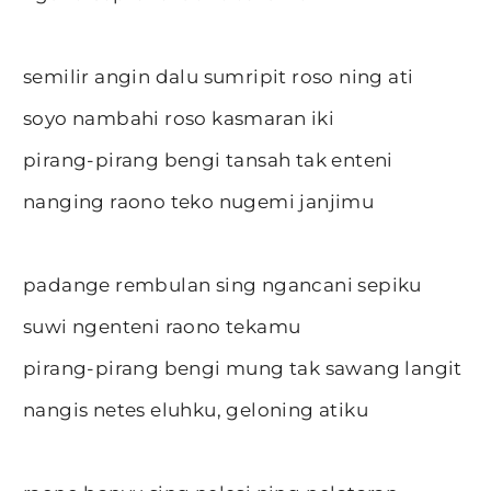
semilir angin dalu sumripit roso ning ati
soyo nambahi roso kasmaran iki
pirang-pirang bengi tansah tak enteni
nanging raono teko nugemi janjimu
padange rembulan sing ngancani sepiku
suwi ngenteni raono tekamu
pirang-pirang bengi mung tak sawang langit
nangis netes eluhku, geloning atiku