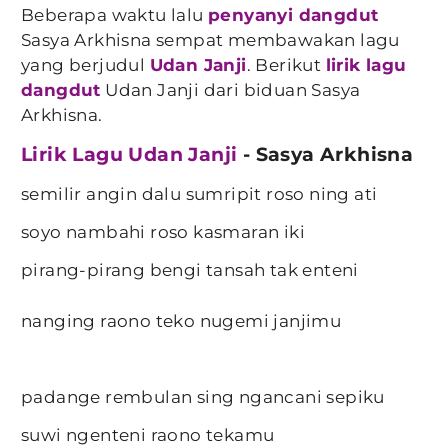
Beberapa waktu lalu
penyanyi dangdut
Sasya Arkhisna sempat membawakan lagu
yang berjudul
Udan Janji
. Berikut
lirik lagu
dangdut
Udan Janji dari biduan Sasya
Arkhisna.
Lirik Lagu Udan Janji
- Sasya Arkhisna
semilir angin dalu sumripit roso ning ati
soyo nambahi roso kasmaran iki
pirang-pirang bengi tansah tak enteni
nanging raono teko nugemi janjimu
padange rembulan sing ngancani sepiku
suwi ngenteni raono tekamu