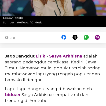
Sasya Arkhisna
Sumber :
YouTube: RC Music
Share
JagoDangdut
Lirik
-
Sasya Arkhisna
adalah
seorang pedangdut cantik asal Kediri, Jawa
Timur. Namanya mulai populer setelah sering
membawakan lagu yang tengah populer dan
banyak di dengar.
Lagu-lagu dangdut yang dibawakan oleh
biduan
Sasya Arkhisna sempat viral dan
trending di Youtube.