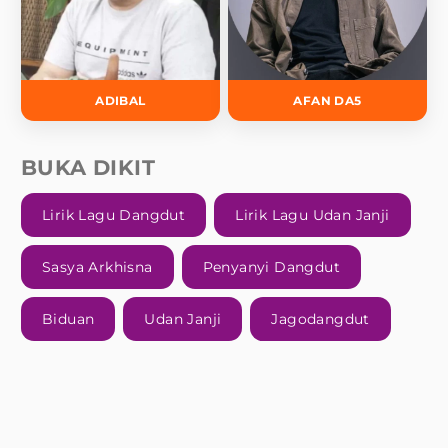
ADIBAL
AFAN DA5
BUKA DIKIT
Lirik Lagu Dangdut
Lirik Lagu Udan Janji
Sasya Arkhisna
Penyanyi Dangdut
Biduan
Udan Janji
Jagodangdut