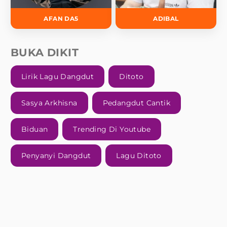
AFAN DA5
ADIBAL
BUKA DIKIT
Lirik Lagu Dangdut
Ditoto
Sasya Arkhisna
Pedangdut Cantik
Biduan
Trending Di Youtube
Penyanyi Dangdut
Lagu Ditoto