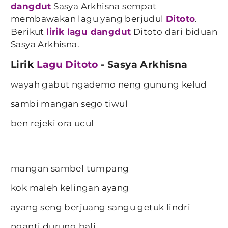
dangdut
Sasya Arkhisna sempat
membawakan lagu yang berjudul
Ditoto
.
Berikut
lirik lagu dangdut
Ditoto dari biduan
Sasya Arkhisna.
Lirik
Lagu Ditoto
- Sasya Arkhisna
wayah gabut ngademo neng gunung kelud
sambi mangan sego tiwul
ben rejeki ora ucul
mangan sambel tumpang
kok maleh kelingan ayang
ayang seng berjuang sangu getuk lindri
nganti durung bali