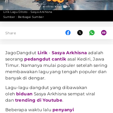
Lirik Lagu Ditoto - Sasya Arkhisna
Sumber :
Berbagai Sumber
Share
JagoDangdut
Lirik
-
Sasya Arkhisna
adalah
seorang
pedangdut cantik
asal Kediri, Jawa
Timur. Namanya mulai populer setelah sering
membawakan lagu yang tengah populer dan
banyak di dengar.
Lagu-lagu dangdut yang dibawakan
oleh
biduan
Sasya Arkhisna sempat viral
dan
trending di Youtube
.
Beberapa waktu lalu
penyanyi