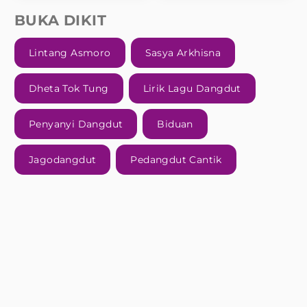
BUKA DIKIT
Lintang Asmoro
Sasya Arkhisna
Dheta Tok Tung
Lirik Lagu Dangdut
Penyanyi Dangdut
Biduan
Jagodangdut
Pedangdut Cantik