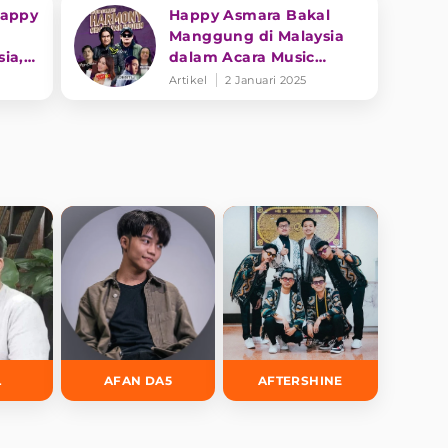
Happy
Happy Asmara Bakal
Manggung di Malaysia
ia,
dalam Acara Music
lank
Concert Harmony Charly
Artikel
2 Januari 2025
Van Houten
L
AFAN DA5
AFTERSHINE