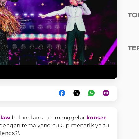
TO
TE
slaw
belum lama ini menggelar
konser
dengan tema yang cukup menarik yaitu
iends?'.