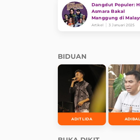
Dangdut Populer: 
Asmara Bakal
Manggung di Malays
hingga Kolaborasi S
Artikel
3 Januari 2025
dan NDX AKA
BIDUAN
ADIT LIDA
ADIBA
BUKA DIKIT