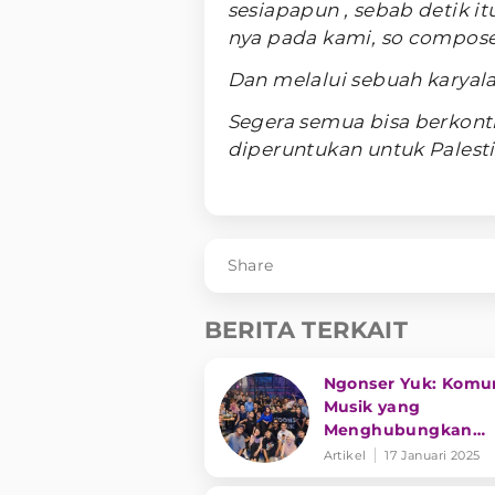
sesiapapun , sebab detik it
nya pada kami, so composed
Dan melalui sebuah karyala
Segera semua bisa berkont
diperuntukan untuk Palesti
Share
BERITA TERKAIT
Ngonser Yuk: Komu
Musik yang
Menghubungkan
Penggemar Konser
Artikel
17 Januari 2025