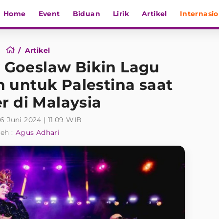
Home
Event
Biduan
Lirik
Artikel
Internasio
Artikel
y Goeslaw Bikin Lagu
 untuk Palestina saat
r di Malaysia
6 Juni 2024 | 11:09 WIB
eh :
Agus Adhari