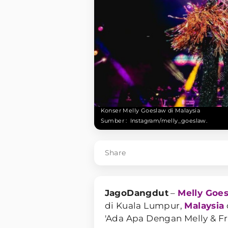
Konser Melly Goeslaw di Malaysia
Sumber :
Instagram/melly_goeslaw.
Share
JagoDangdut
–
Melly Goe
di Kuala Lumpur,
Malaysia
'Ada Apa Dengan Melly & Fr