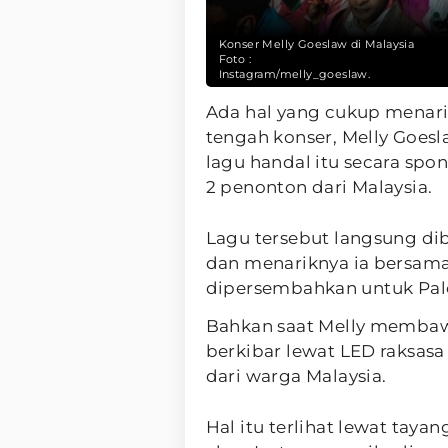
Konser Melly Goeslaw di Malaysia
Foto :
Instagram/melly_goeslaw.
Ada hal yang cukup menari
tengah konser, Melly Goesl
lagu handal itu secara sp
2 penonton dari Malaysia.
Lagu tersebut langsung di
dan menariknya ia bersama
dipersembahkan untuk Pale
Bahkan saat Melly membawa
berkibar lewat LED raksas
dari warga Malaysia.
Hal itu terlihat lewat taya