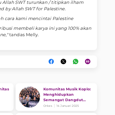
u Allah SWT turunkan / titipkan ilham
 by Allah SWT for Palestine.
h cara kami mencintai Palestine
ribusi membeli karya ini yang 100% akan
ne,"
tandas Melly.
nitas
Komunitas Musik Koplo:
Menghidupkan
Semangat Dangdut
Koplo di Kalangan Anak
Orkes
14 Januari 2025
Muda