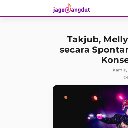
Takjub, Mell
secara Spontan
Konse
Kamis, 
Ol