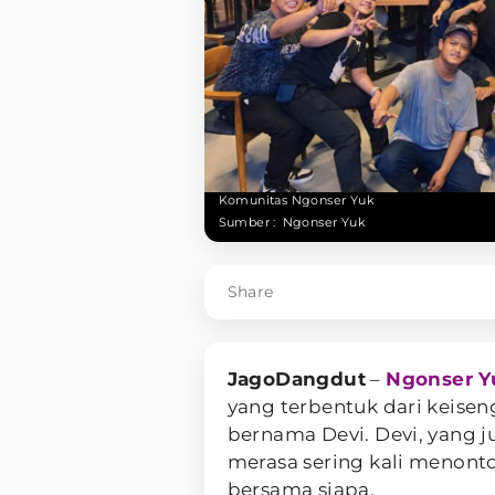
Komunitas Ngonser Yuk
Sumber :
Ngonser Yuk
Share
JagoDangdut
–
Ngonser Y
yang terbentuk dari keis
bernama Devi. Devi, yang j
merasa sering kali menont
bersama siapa.