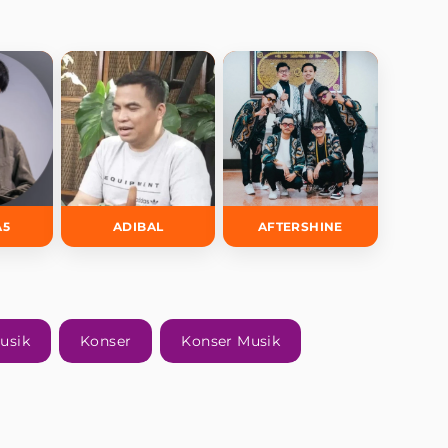
A5
ADIBAL
AFTERSHINE
usik
Konser
Konser Musik