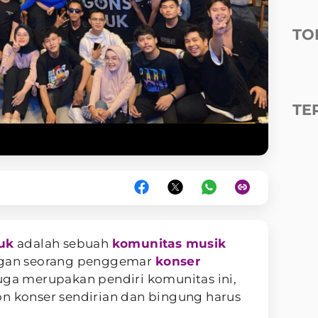
TO
TE
uk
adalah sebuah
komunitas musik
engan seorang penggemar
konser
uga merupakan pendiri komunitas ini,
on konser sendirian dan bingung harus