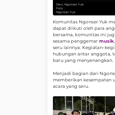
Devi, Ngonser Yuk
Foto :
Ngonser Yuk
Komunitas Ngonser Yuk mem
dapat diikuti oleh para an
bersama, komunitas ini j
sesama penggemar
musik
seru lainnya. Kegiatan-keg
hubungan antar anggota, 
baru yang menyenangkan.
Menjadi bagian dari Ngon
memberikan kesempatan un
acara yang seru.