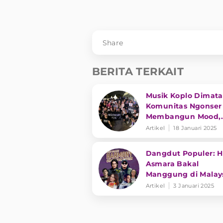
Share
BERITA TERKAIT
Musik Koplo Dimata
Komunitas Ngonser
Membangun Mood,
Suasana Lebih Hap
Artikel
18 Januari 2025
Dangdut Populer: 
Asmara Bakal
Manggung di Malays
hingga Kolaborasi S
Artikel
3 Januari 2025
dan NDX AKA