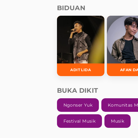
BIDUAN
ADIT LIDA
AFAN D
BUKA DIKIT
Ngonser Yuk
Komunitas M
Festival Musik
Musik