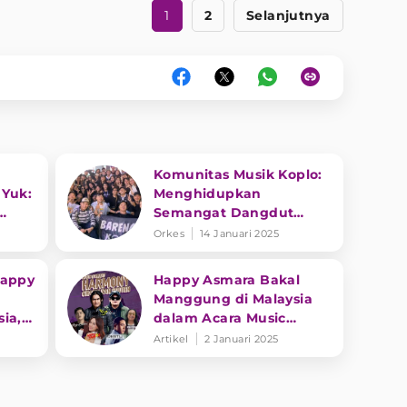
1
2
Selanjutnya
Komunitas Musik Koplo:
 Yuk:
Menghidupkan
Semangat Dangdut
py
Koplo di Kalangan Anak
Orkes
14 Januari 2025
Muda
Happy
Happy Asmara Bakal
Manggung di Malaysia
ia,
dalam Acara Music
lank
Concert Harmony Charly
Artikel
2 Januari 2025
Van Houten