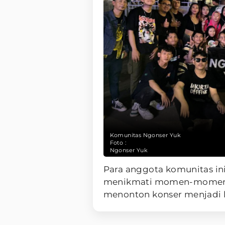
Komunitas Ngonser Yuk
Foto :
Ngonser Yuk
Para anggota komunitas in
menikmati momen-momen b
menonton konser menjadi 