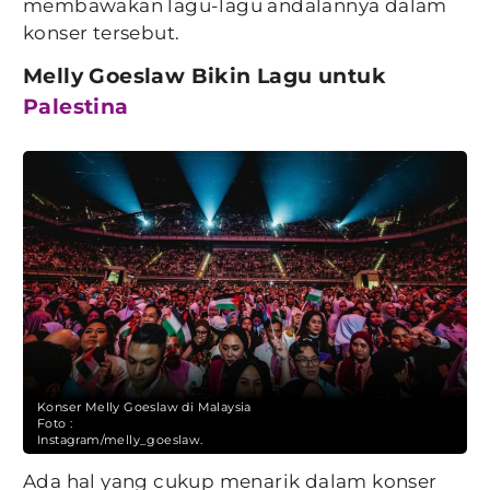
membawakan lagu-lagu andalannya dalam
konser tersebut.
Melly Goeslaw Bikin Lagu untuk
Palestina
Konser Melly Goeslaw di Malaysia
Foto :
Instagram/melly_goeslaw.
Ada hal yang cukup menarik dalam konser