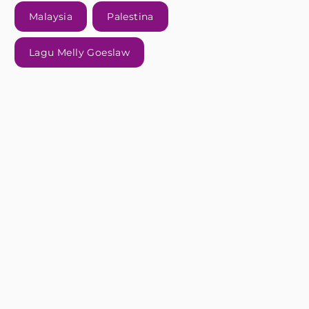
Malaysia
Palestina
Lagu Melly Goeslaw