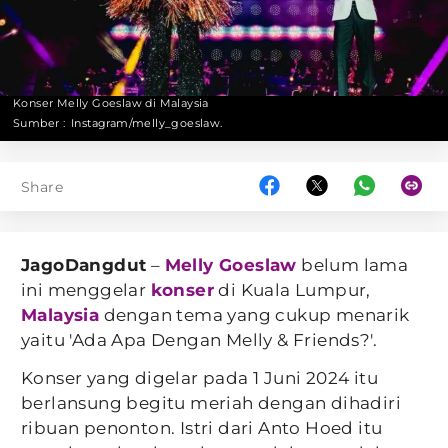
Konser Melly Goeslaw di Malaysia
Sumber :
Instagram/melly_goeslaw.
Share
JagoDangdut
–
Melly Goeslaw
belum lama
ini menggelar
konser
di Kuala Lumpur,
Malaysia
dengan tema yang cukup menarik
yaitu 'Ada Apa Dengan Melly & Friends?'.
Konser yang digelar pada 1 Juni 2024 itu
berlansung begitu meriah dengan dihadiri
ribuan penonton. Istri dari Anto Hoed itu