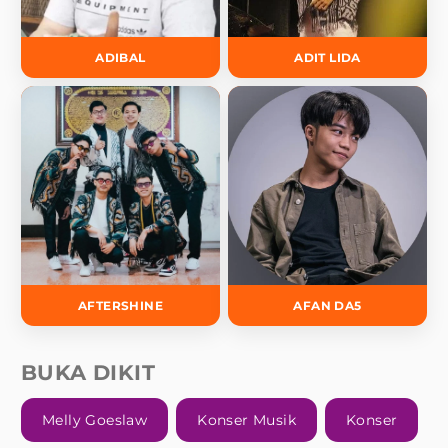
ADIBAL
ADIT LIDA
AFTERSHINE
AFAN DA5
BUKA DIKIT
Melly Goeslaw
Konser Musik
Konser