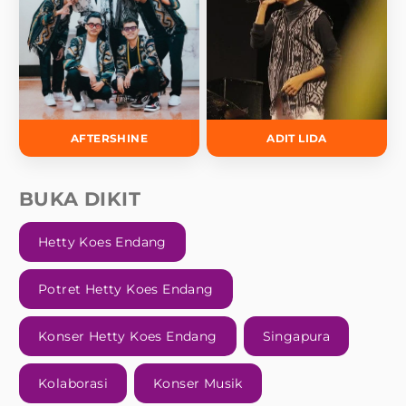
AFTERSHINE
ADIT LIDA
BUKA DIKIT
Hetty Koes Endang
Potret Hetty Koes Endang
Konser Hetty Koes Endang
Singapura
Kolaborasi
Konser Musik