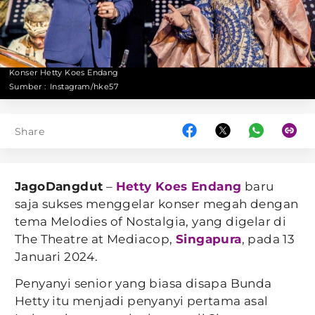
Konser Hetty Koes Endang
Sumber :
Instagram/hke57
Share
JagoDangdut
–
Hetty Koes Endang
baru
saja sukses menggelar konser megah dengan
tema Melodies of Nostalgia, yang digelar di
The Theatre at Mediacop,
Singapura
, pada 13
Januari 2024.
Penyanyi senior yang biasa disapa Bunda
Hetty itu menjadi penyanyi pertama asal