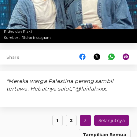
Ridho dan Rizki
Sumber :
Ridho Instagram
Share
"Mereka warga Palestina perang sambil
tertawa. Hebatnya salut," @laillahxxx.
1
2
3
Selanjutnya
Tampilkan Semua