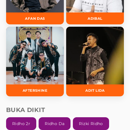
AFAN DA5
ADIBAL
AFTERSHINE
ADIT LIDA
BUKA DIKIT
Ridho 2r
Ridho Da
Rizki Ridho