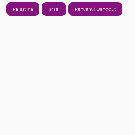
Palestina
Israel
Penyanyi Dangdut