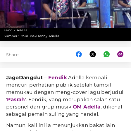
Fendik Adella
Sumber :
YouTube/Henny Adella
Share
JagoDangdut
–
Fendik
Adella kembali
mencuri perhatian publik setelah tampil
memukau dengan meng-cover lagu berjudul
'
Pasrah
'. Fendik, yang merupakan salah satu
personel dari grup musik
OM Adella
, dikenal
sebagai pemain suling yang handal.
Namun, kali ini ia menunjukkan bakat lain