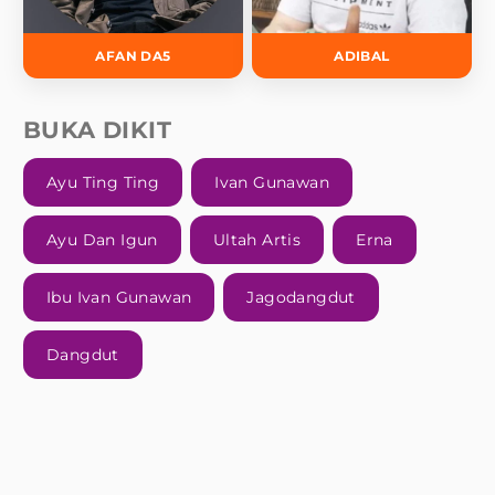
AFAN DA5
ADIBAL
BUKA DIKIT
Ayu Ting Ting
Ivan Gunawan
Ayu Dan Igun
Ultah Artis
Erna
Ibu Ivan Gunawan
Jagodangdut
Dangdut