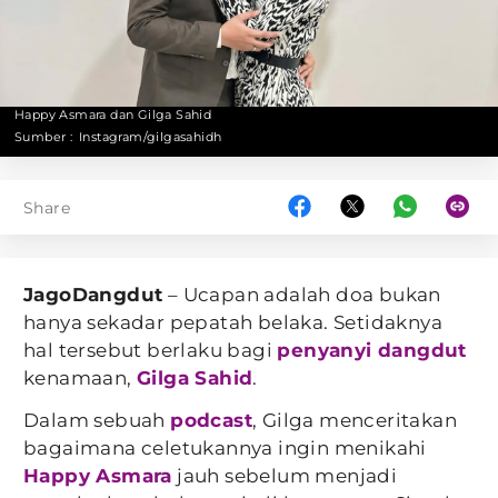
Happy Asmara dan Gilga Sahid
Sumber :
Instagram/gilgasahidh
Share
JagoDangdut
– Ucapan adalah doa bukan
hanya sekadar pepatah belaka. Setidaknya
hal tersebut berlaku bagi
penyanyi dangdut
kenamaan,
Gilga Sahid
.
Dalam sebuah
podcast
, Gilga menceritakan
bagaimana celetukannya ingin menikahi
Happy Asmara
jauh sebelum menjadi