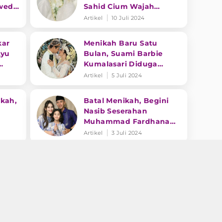
wed
Sahid Cium Wajah
Happy Asmara di
Artikel
10 Juli 2024
Panggung Jadi Sorotan
kar
Menikah Baru Satu
Ayu
Bulan, Suami Barbie
Kumalasari Diduga
kah
Kabur Bawa Perhiasan
Artikel
5 Juli 2024
kah,
Batal Menikah, Begini
Nasib Seserahan
Muhammad Fardhana
Sudah
untuk Ayu Ting Ting
Artikel
3 Juli 2024
anyi
Resmi Menikah, Begini
ikah
Cara Gilga Sahid Ungkap
Kekaguman pada Happy
a
Asmara sebagai Istrinya
Artikel
28 Juni 2024
Dangdut Populer: Happy