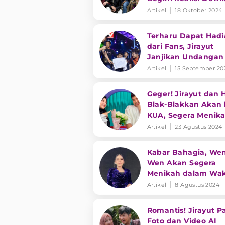
Perssik
Artikel
18 Oktober 2024
Terharu Dapat Had
dari Fans, Jirayut
Janjikan Undangan
Pernikahannya dan
Artikel
15 September 20
Halda
Geger! Jirayut dan 
Blak-Blakkan Akan 
KUA, Segera Menik
Artikel
23 Agustus 2024
Kabar Bahagia, Wen
Wen Akan Segera
Menikah dalam Wa
Dekat
Artikel
8 Agustus 2024
Romantis! Jirayut 
Foto dan Video AI