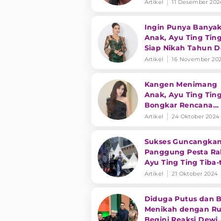
Nekat Lakukan Hal 
Artikel
11 Desember 202
Senonoh!
Ingin Punya Banya
Anak, Ayu Ting Tin
Siap Nikah Tahun 
Artikel
16 November 20
Kangen Menimang
Anak, Ayu Ting Tin
Bongkar Rencana
Menikah Lagi
Artikel
24 Oktober 2024
Sukses Guncangka
Panggung Pesta Ra
Ayu Ting Ting Tiba-
Ungkap Keinginan
Artikel
21 Oktober 2024
Menikah
Diduga Putus dan B
Menikah dengan Rul
Begini Reaksi Dewi