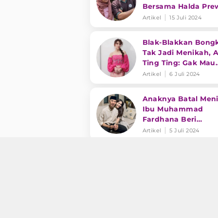
Bersama Halda Pre
Pernikahan
Artikel
15 Juli 2024
Blak-Blakkan Bong
Tak Jadi Menikah, 
Ting Ting: Gak Mau
Sampai Salah Lang
Artikel
6 Juli 2024
Anaknya Batal Meni
Ibu Muhammad
Fardhana Beri
Tanggapan : Saya 
Artikel
5 Juli 2024
Legowo.
Intip Deretan Peny
Dangdut yang Men
Diam-Diam, No. 3
Diduga Beda Agam
Artikel
30 Juni 2024
Potret Pernikahan