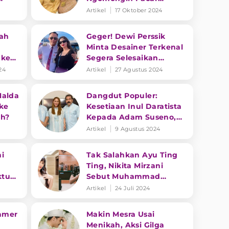
Berondong, Batal
Artikel
17 Oktober 2024
Menikah?
iah
Geger! Dewi Perssik
Minta Desainer Terkenal
 ke
Segera Selesaikan
Busana, Segera Menikah
24
Artikel
27 Agustus 2024
dengan Rully?
Halda
Dangdut Populer:
ke
Kesetiaan Inul Daratista
ah?
Kepada Adam Suseno,
Weni Wen Segera
Artikel
9 Agustus 2024
Menikah
i
Tak Salahkan Ayu Ting
Ting, Nikita Mirzani
ktu
Sebut Muhammad
Fardhana Sosok yang
Artikel
24 Juli 2024
Jahat
Pamer
Makin Mesra Usai
Menikah, Aksi Gilga