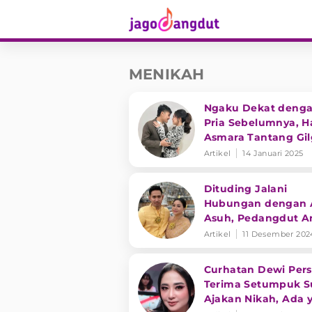
MENIKAH
Ngaku Dekat denga
Pria Sebelumnya, 
Asmara Tantang Gi
Sahid Lakukan Ini
Artikel
14 Januari 2025
Dituding Jalani
Hubungan dengan 
Asuh, Pedangdut A
Bahar Berikan Klarif
Artikel
11 Desember 202
Curhatan Dewi Pers
Terima Setumpuk S
Ajakan Nikah, Ada 