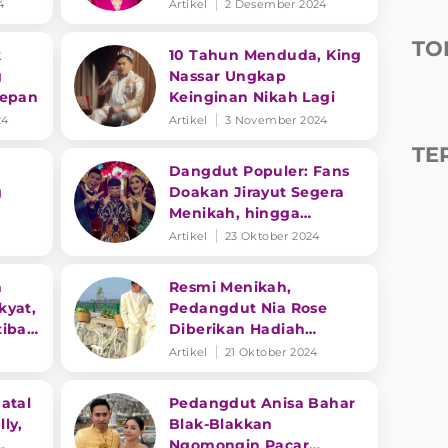
Tak
Pasangan Ayu Ting Ting
4
Artikel
2 Desember 2024
TO
k
10 Tahun Menduda, King
g
Nassar Ungkap
Depan
Keinginan Nikah Lagi
24
Artikel
3 November 2024
TE
Dangdut Populer: Fans
g
Doakan Jirayut Segera
Menikah, hingga
Penghasilan Fantastis
Artikel
23 Oktober 2024
King Nassar
n
Resmi Menikah,
kyat,
Pedangdut Nia Rose
tiba
Diberikan Hadiah
Perusahaan
Artikel
21 Oktober 2024
atal
Pedangdut Anisa Bahar
ly,
Blak-Blakkan
Ngomongin Pacar