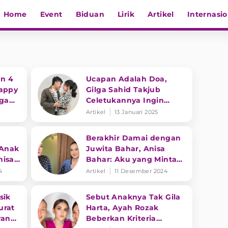
Home
Event
Biduan
Lirik
Artikel
Internasio
n 4
Ucapan Adalah Doa,
Happy
Gilga Sahid Takjub
lga
Celetukannya Ingin
Nikahi Happy Asmara
Artikel
13 Januari 2025
Terwujud
Berakhir Damai dengan
Anak
Juwita Bahar, Anisa
nisa
Bahar: Aku yang Minta
ikasi
Maaf Sebagai Seorang
4
Artikel
11 Desember 2024
Ibu
sik
Sebut Anaknya Tak Gila
urat
Harta, Ayah Rozak
yang
Beberkan Kriteria