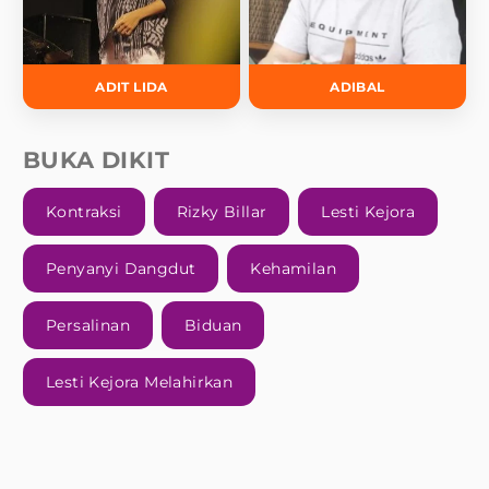
ADIT LIDA
ADIBAL
BUKA DIKIT
Kontraksi
Rizky Billar
Lesti Kejora
Penyanyi Dangdut
Kehamilan
Persalinan
Biduan
Lesti Kejora Melahirkan