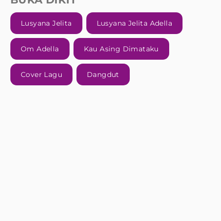
Lusyana Jelita
Lusyana Jelita Adella
Om Adella
Kau Asing Dimataku
Cover Lagu
Dangdut