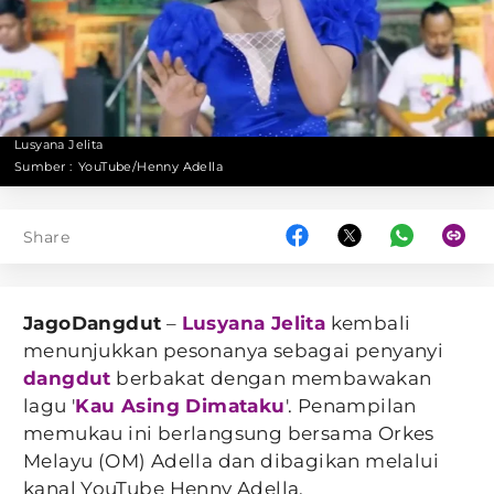
Lusyana Jelita
Sumber :
YouTube/Henny Adella
Share
JagoDangdut
–
Lusyana Jelita
kembali
menunjukkan pesonanya sebagai penyanyi
dangdut
berbakat dengan membawakan
lagu '
Kau Asing Dimataku
'. Penampilan
memukau ini berlangsung bersama Orkes
Melayu (OM) Adella dan dibagikan melalui
kanal YouTube Henny Adella.