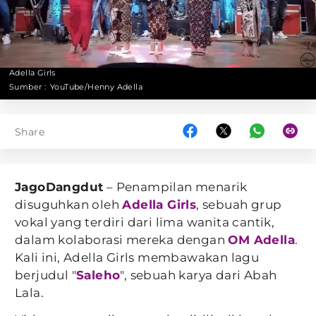
Adella Girls
Sumber :
YouTube/Henny Adella
Share
JagoDangdut
– Penampilan menarik
disuguhkan oleh
Adella Girls
, sebuah grup
vokal yang terdiri dari lima wanita cantik,
dalam kolaborasi mereka dengan
OM Adella
.
Kali ini, Adella Girls membawakan lagu
berjudul "
Saleho
", sebuah karya dari Abah
Lala.