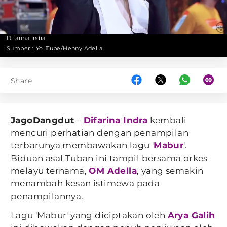
Difarina Indra
Sumber :
YouTube/Henny Adella
Share
JagoDangdut
–
Difarina Indra
kembali
mencuri perhatian dengan penampilan
terbarunya membawakan lagu '
Mabur
'.
Biduan asal Tuban ini tampil bersama orkes
melayu ternama,
OM Adella
, yang semakin
menambah kesan istimewa pada
penampilannya.
Lagu 'Mabur' yang diciptakan oleh
Arya Galih