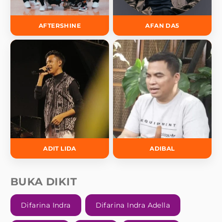
AFTERSHINE
AFAN DA5
ADIT LIDA
ADIBAL
BUKA DIKIT
Difarina Indra
Difarina Indra Adella