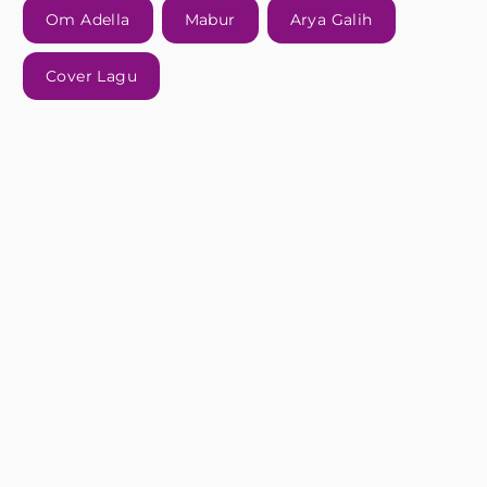
Om Adella
Mabur
Arya Galih
Cover Lagu