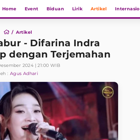
Home
Event
Biduan
Lirik
Artikel
Internasio
Artikel
abur - Difarina Indra
ap dengan Terjemahan
Desember 2024 | 21:00 WIB
eh :
Agus Adhari