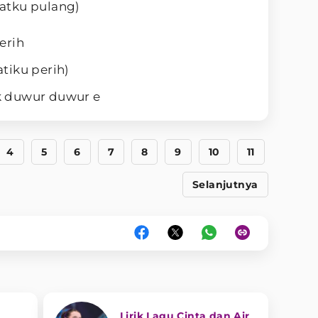
atku pulang)
erih
tiku perih)
k duwur duwur e
4
5
6
7
8
9
10
11
Selanjutnya
Lirik Lagu Cinta dan Air