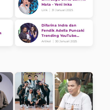
Mata - Yeni Inka
Lirik
31 Januari 2025
Difarina Indra dan
Fendik Adella Puncaki
a
Trending YouTube
dengan 'Tresno Tekan
Artikel
30 Januari 2025
Mati'