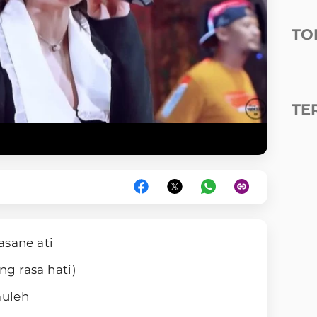
TO
TE
asane ati
g rasa hati)
uleh