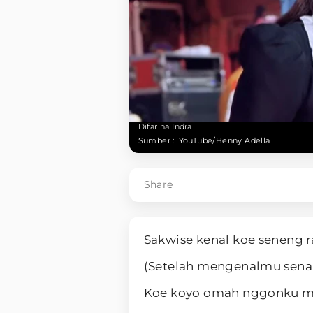
Difarina Indra
Sumber :
YouTube/Henny Adella
Share
Sakwise kenal koe seneng r
(Setelah mengenalmu senan
Koe koyo omah nggonku m