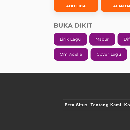
ADIT LIDA
AFAN D
BUKA DIKIT
Lirik Lagu
Mabur
Dif
Om Adella
Cover Lagu
Peta Situs
Tentang Kami
Ko