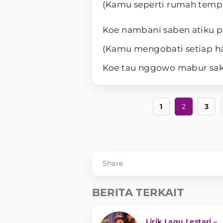
(Kamu seperti rumah temp
Koe nambani saben atiku p
(Kamu mengobati setiap ha
Koe tau nggowo mabur sa
1
2
3
Share
BERITA TERKAIT
Lirik Lagu Lestari –