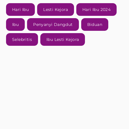
Hari Ibu
Lesti Kejora
Hari Ibu 2024
Ibu
Penyanyi Dangdut
Biduan
Selebritis
Ibu Lesti Kejora