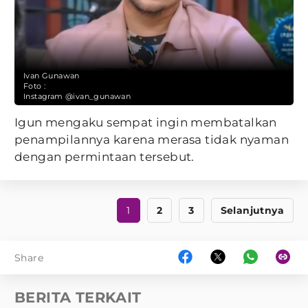
Ivan Gunawan
Foto :
Instagram @ivan_gunawan
Igun mengaku sempat ingin membatalkan
penampilannya karena merasa tidak nyaman
dengan permintaan tersebut.
1
2
3
Selanjutnya
Share
BERITA TERKAIT