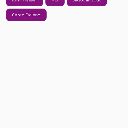
King Nassar
Kpi
Jagodangdut
Caren Delano