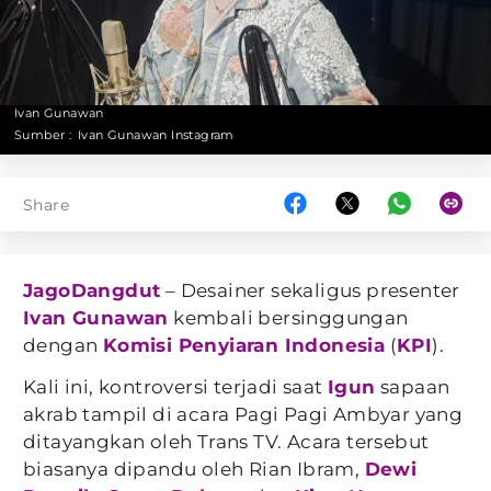
Ivan Gunawan
Sumber :
Ivan Gunawan Instagram
Share
JagoDangdut
– Desainer sekaligus presenter
Ivan Gunawan
kembali bersinggungan
dengan
Komisi Penyiaran Indonesia
(
KPI
).
Kali ini, kontroversi terjadi saat
Igun
sapaan
akrab tampil di acara Pagi Pagi Ambyar yang
ditayangkan oleh Trans TV. Acara tersebut
biasanya dipandu oleh Rian Ibram,
Dewi