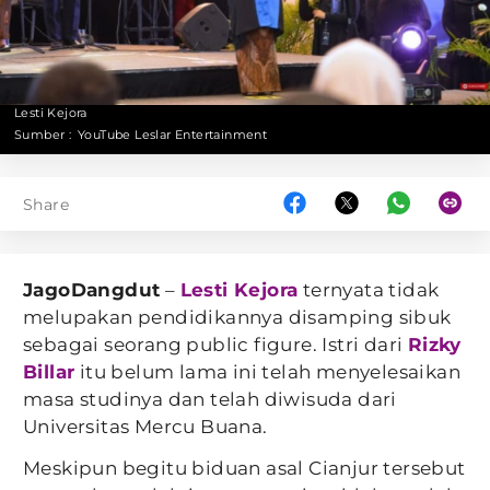
Lesti Kejora
Sumber :
YouTube Leslar Entertainment
Share
JagoDangdut
–
Lesti Kejora
ternyata tidak
melupakan pendidikannya disamping sibuk
sebagai seorang public figure. Istri dari
Rizky
Billar
itu belum lama ini telah menyelesaikan
masa studinya dan telah diwisuda dari
Universitas Mercu Buana.
Meskipun begitu biduan asal Cianjur tersebut