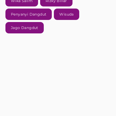
Wika Salim
Rizky Billar
Penyanyi Dangdut
Wisuda
Jago Dangdut