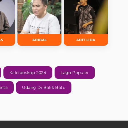
A5
ADIBAL
ADIT LIDA
Kaleidoskop 2024
Lagu Populer
inta
Udang Di Balik Batu