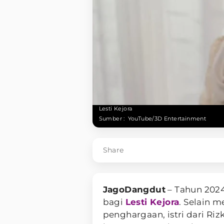
Lesti Kejora
Sumber :
YouTube/3D Entertainment
Share
JagoDangdut
– Tahun 2024
bagi
Lesti Kejora
. Selain 
penghargaan, istri dari Riz