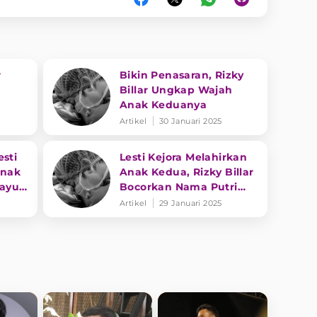
r
Bikin Penasaran, Rizky
Billar Ungkap Wajah
Anak Keduanya
Artikel
30 Januari 2025
sti
Lesti Kejora Melahirkan
Anak
Anak Kedua, Rizky Billar
rayut
Bocorkan Nama Putri
Cantiknya
Artikel
29 Januari 2025