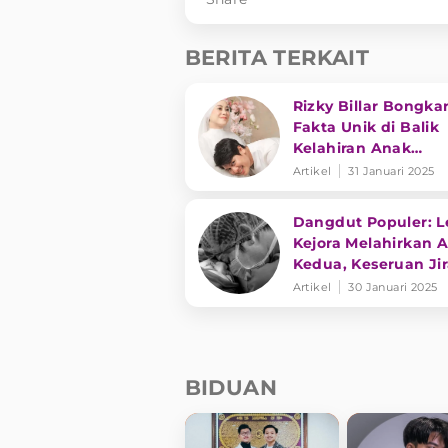
BERITA TERKAIT
Rizky Billar Bongka
Fakta Unik di Balik
Kelahiran Anak
Keduanya
Artikel
31 Januari 2025
Dangdut Populer: Le
Kejora Melahirkan 
Kedua, Keseruan Ji
dan Soimah
Artikel
30 Januari 2025
BIDUAN